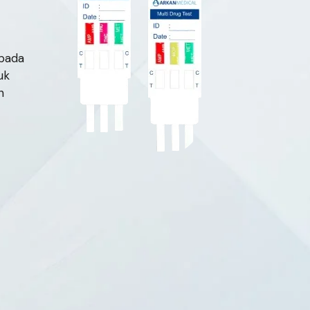
 pada
uk
n