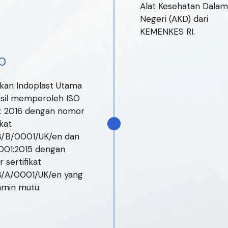
Alat Kesehatan Dalam
Negeri (AKD) dari
KEMENKES RI.
0
kan Indoplast Utama
sil memperoleh ISO
: 2016 dengan nomor
ikat
8/B/0001/UK/en dan
001:2015 dengan
 sertifikat
8/A/0001/UK/en yang
min mutu.