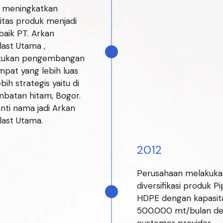
 meningkatkan
itas produk menjadi
 baik PT. Arkan
last Utama ,
kukan pengembangan
mpat yang lebih luas
bih strategis yaitu di
embatan hitam, Bogor.
nti nama jadi Arkan
last Utama.
2012
Perusahaan melakuka
diversifikasi produk Pi
HDPE dengan kapasit
500.000 mt/bulan d