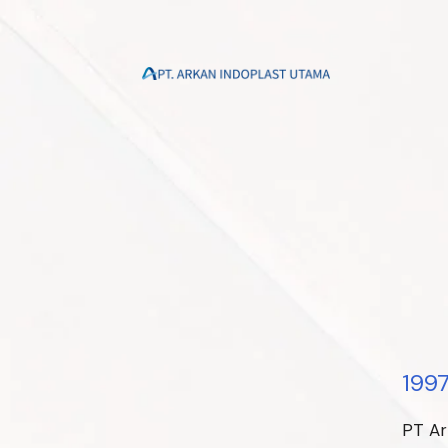
199
PT Ar