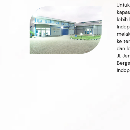
Untuk
kapas
lebih
Indop
mela
ke te
dan le
Jl. J
Berga
Indop