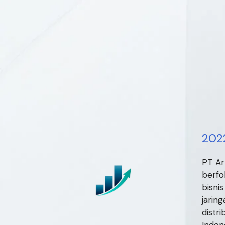
202
PT Ar
berfo
bisni
jarin
distri
Indon