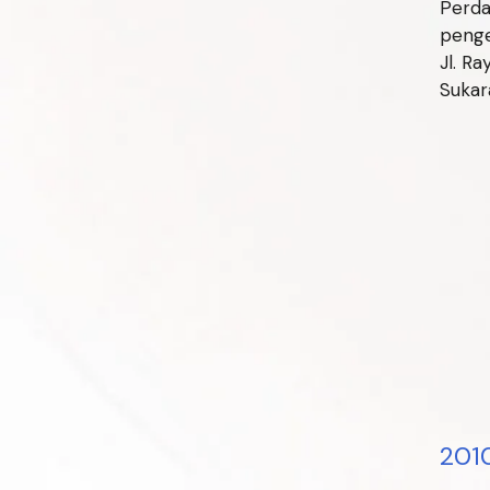
Perda
penge
Jl. R
Sukar
201