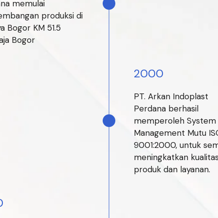
na memulai
mbangan produksi di
aya Bogor KM 51.5
aja Bogor
2000
PT. Arkan Indoplast
Perdana berhasil
memperoleh System
Management Mutu IS
9001:2000, untuk se
meningkatkan kualita
produk dan layanan.
0