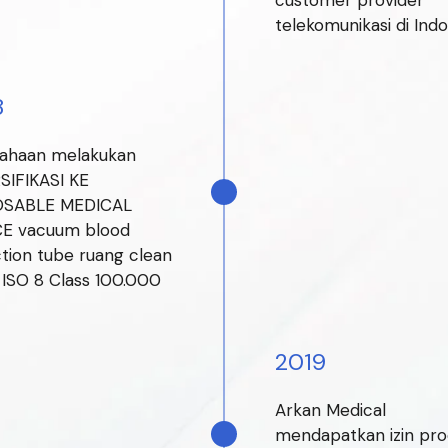
customer provider
telekomunikasi di Indo
8
ahaan melakukan
SIFIKASI KE
OSABLE MEDICAL
CE vacuum blood
ction tube ruang clean
ISO 8 Class 100.000
2019
Arkan Medical
mendapatkan izin pro