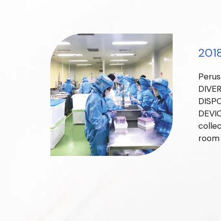
201
Perus
DIVER
DISP
DEVI
colle
room 