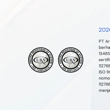
202
PT Ar
berha
13485
sertif
11276
ISO 9
nomor
11276
menja