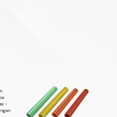
n
pa
as -
engan